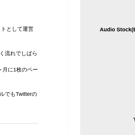
イトとして運営
Audio Sto
く流れでしばら
ヶ月に1枚のペー
Twitterの