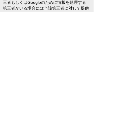
三者もしくはGoogleのために情報を処理する
第三者がいる場合には当該第三者に対して提供
することがあります。Googleは、お客様のIP
アドレスとGoogleが保有する他のデータを関
連付けることはありません。お客様は、ご使用
のブラウザで適切な設定を選択してcookieの使
用を拒否できますが、その場合、本ウェブサイ
トの完全な機能が利用できない場合があります
のでご注意ください。本サイトの利用があった
ときは、Googleが上記の方法および目的でお
客様に関するデータを処理することについて、
お客様の同意があったものとみなします。また
プラグインをインストールするとcookieやIPア
ドレスの収集を防ぐこともできます：
http://tools.google.com/dlpage/gaoptout
。
利用規約とプライバシーポリシーの詳細につき
ましては下記のURLにてご確認ください。
利用規約
http://www.google.com/analytics/terms/jp.html
プライバシーポリシー